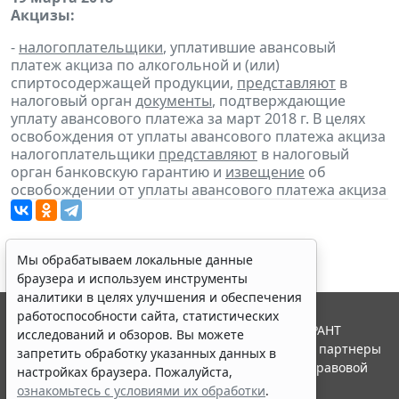
Акцизы:
-
налогоплательщики
, уплатившие авансовый
платеж акциза по алкогольной и (или)
спиртосодержащей продукции,
представляют
в
налоговый орган
документы
, подтверждающие
уплату авансового платежа за март 2018 г. В целях
освобождения от уплаты авансового платежа акциза
налогоплательщики
представляют
в налоговый
орган банковскую гарантию и
извещение
об
освобождении от уплаты авансового платежа акциза
Мы обрабатываем локальные данные
браузера и используем инструменты
аналитики в целях улучшения и обеспечения
работоспособности сайта, статистических
© ООО "НПП "ГАРАНТ-СЕРВИС", 2026. Система ГАРАНТ
исследований и обзоров. Вы можете
выпускается с 1990 года. Компания "Гарант" и ее партнеры
запретить обработку указанных данных в
являются участниками Российской ассоциации правовой
настройках браузера. Пожалуйста,
информации ГАРАНТ.
ознакомьтесь с условиями их обработки
.