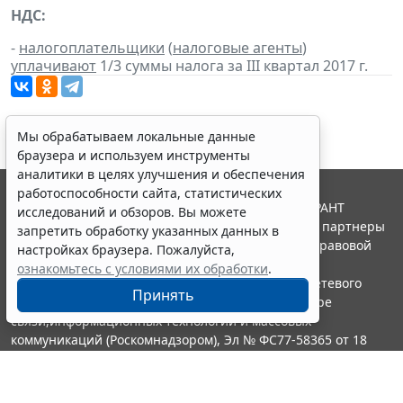
НДС:
-
налогоплательщики
(
налоговые агенты
)
уплачивают
1/3 суммы налога за III квартал 2017 г.
Мы обрабатываем локальные данные
браузера и используем инструменты
аналитики в целях улучшения и обеспечения
работоспособности сайта, статистических
© ООО "НПП "ГАРАНТ-СЕРВИС", 2026. Система ГАРАНТ
исследований и обзоров. Вы можете
выпускается с 1990 года. Компания "Гарант" и ее партнеры
запретить обработку указанных данных в
являются участниками Российской ассоциации правовой
настройках браузера. Пожалуйста,
информации ГАРАНТ.
ознакомьтесь с условиями их обработки
.
Портал ГАРАНТ.РУ зарегистрирован в качестве сетевого
Принять
издания Федеральной службой по надзору в сфере
связи,информационных технологий и массовых
коммуникаций (Роскомнадзором), Эл № ФС77-58365 от 18
июня 2014 года.
16+