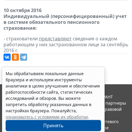
10 октября 2016
Индивидуальный (персонифицированный) учет
в системе обязательного пенсионного
страхования:
- страхователи
представляют
сведения о каждом
работающем у них застрахованном лице за сентябрь
2016 г.
Мы обрабатываем локальные данные
браузера и используем инструменты
аналитики в целях улучшения и обеспечения
работоспособности сайта, статистических
© ООО "НПП "ГАРАНТ-СЕРВИС", 2026. Система ГАРАНТ
исследований и обзоров. Вы можете
выпускается с 1990 года. Компания "Гарант" и ее партнеры
запретить обработку указанных данных в
являются участниками Российской ассоциации правовой
настройках браузера. Пожалуйста,
информации ГАРАНТ.
ознакомьтесь с условиями их обработки
.
Портал ГАРАНТ.РУ зарегистрирован в качестве сетевого
Принять
издания Федеральной службой по надзору в сфере