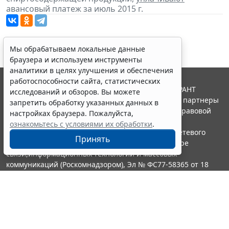
авансовый платеж за июль 2015 г.
Мы обрабатываем локальные данные
браузера и используем инструменты
аналитики в целях улучшения и обеспечения
работоспособности сайта, статистических
© ООО "НПП "ГАРАНТ-СЕРВИС", 2026. Система ГАРАНТ
исследований и обзоров. Вы можете
выпускается с 1990 года. Компания "Гарант" и ее партнеры
запретить обработку указанных данных в
являются участниками Российской ассоциации правовой
настройках браузера. Пожалуйста,
информации ГАРАНТ.
ознакомьтесь с условиями их обработки
.
Портал ГАРАНТ.РУ зарегистрирован в качестве сетевого
Принять
издания Федеральной службой по надзору в сфере
связи,информационных технологий и массовых
коммуникаций (Роскомнадзором), Эл № ФС77-58365 от 18
июня 2014 года.
16+
Контакты
8-800-200-88-88