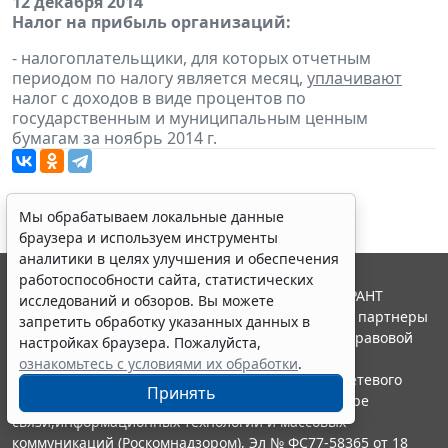
12 декабря 2014
Налог на прибыль организаций:
- налогоплательщики, для которых отчетным
периодом по налогу является месяц,
уплачивают
налог с доходов в виде процентов по
государственным и муниципальным ценным
бумагам за ноябрь 2014 г.
Мы обрабатываем локальные данные
браузера и используем инструменты
аналитики в целях улучшения и обеспечения
работоспособности сайта, статистических
© ООО "НПП "ГАРАНТ-СЕРВИС", 2026. Система ГАРАНТ
исследований и обзоров. Вы можете
выпускается с 1990 года. Компания "Гарант" и ее партнеры
запретить обработку указанных данных в
являются участниками Российской ассоциации правовой
настройках браузера. Пожалуйста,
информации ГАРАНТ.
ознакомьтесь с условиями их обработки
.
Портал ГАРАНТ.РУ зарегистрирован в качестве сетевого
Принять
издания Федеральной службой по надзору в сфере
связи,информационных технологий и массовых
коммуникаций (Роскомнадзором), Эл № ФС77-58365 от 18