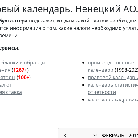
вый календарь. Ненецкий АО. 
бухгалтера
подскажет, когда и какой платеж необходи
вится информация о том, какие налоги необходимо уплат
ремени.
ервисы
:
 бланки и образцы
производственные
ения
(
1267+
)
календари
(1998-202
ляторы
(
100+
)
правовой календар
валют
календарь статисти
ая ставка
отчетности
календарь кадровик
ФЕВРАЛЬ
201