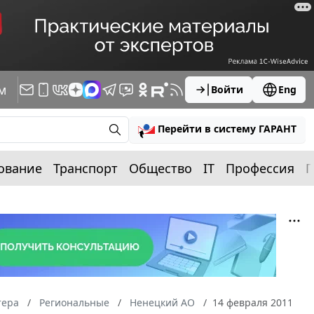
м
Войти
Eng
Перейти в систему ГАРАНТ
ование
Транспорт
Общество
IT
Профессия
П
тера
Региональные
Ненецкий АО
14 февраля 2011