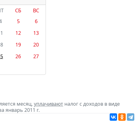
ПТ
СБ
ВС
4
5
6
11
12
13
18
19
20
25
26
27
ляется месяц,
уплачивают
налог с доходов в виде
 январь 2011 г.