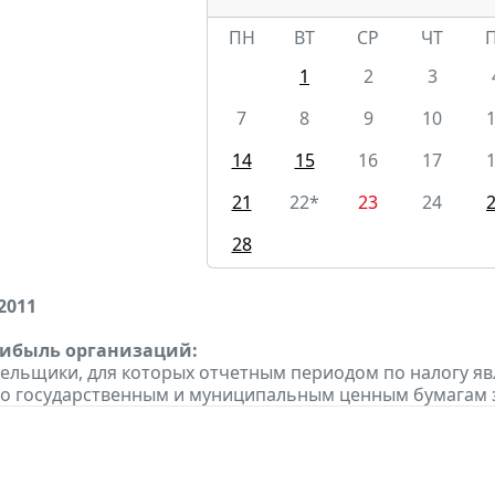
ПН
ВТ
СР
ЧТ
1
2
3
7
8
9
10
14
15
16
17
21
22*
23
24
28
2011
рибыль организаций:
тельщики, для которых отчетным периодом по налогу яв
о государственным и муниципальным ценным бумагам за