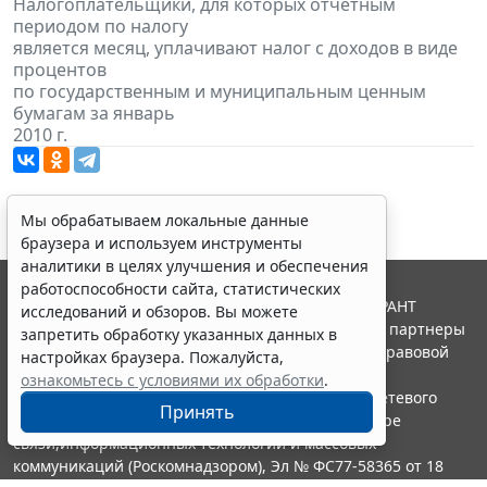
Налогоплательщики, для которых отчетным
периодом по налогу
является месяц, уплачивают налог с доходов в виде
процентов
по государственным и муниципальным ценным
бумагам за январь
2010 г.
Мы обрабатываем локальные данные
браузера и используем инструменты
аналитики в целях улучшения и обеспечения
работоспособности сайта, статистических
© ООО "НПП "ГАРАНТ-СЕРВИС", 2026. Система ГАРАНТ
исследований и обзоров. Вы можете
выпускается с 1990 года. Компания "Гарант" и ее партнеры
запретить обработку указанных данных в
являются участниками Российской ассоциации правовой
настройках браузера. Пожалуйста,
информации ГАРАНТ.
ознакомьтесь с условиями их обработки
.
Портал ГАРАНТ.РУ зарегистрирован в качестве сетевого
Принять
издания Федеральной службой по надзору в сфере
связи,информационных технологий и массовых
коммуникаций (Роскомнадзором), Эл № ФС77-58365 от 18