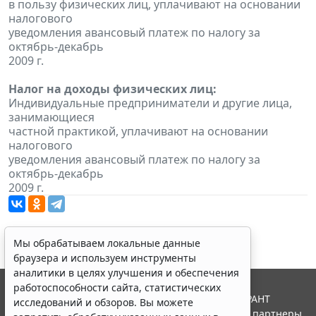
в пользу физических лиц, уплачивают на основании
налогового
уведомления авансовый платеж по налогу за
октябрь-декабрь
2009 г.
Налог на доходы физических лиц:
Индивидуальные предприниматели и другие лица,
занимающиеся
частной практикой, уплачивают на основании
налогового
уведомления авансовый платеж по налогу за
октябрь-декабрь
2009 г.
Мы обрабатываем локальные данные
браузера и используем инструменты
аналитики в целях улучшения и обеспечения
работоспособности сайта, статистических
© ООО "НПП "ГАРАНТ-СЕРВИС", 2026. Система ГАРАНТ
исследований и обзоров. Вы можете
выпускается с 1990 года. Компания "Гарант" и ее партнеры