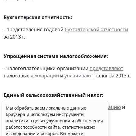
Бухгалтерская отчетность:
- представление годовой
бухгалтерской отчетности
за 2013 г.
Упрощенная система налогообложения:
- налогоплательщики-организации
представляют
налоговые
декларации
и
уплачивают
налог за 2013 г.
Единый сельскохозяйственный налог:
- налогоплательщики
представляют
декларацию
и
Мы обрабатываем локальные данные
уплачивают
налог за 2013 г.
браузера и используем инструменты
аналитики в целях улучшения и обеспечения
работоспособности сайта, статистических
исследований и обзоров. Вы можете