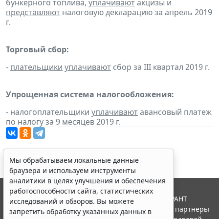
бункерного топлива,
уплачивают
акцизы и
представляют
налоговую декларацию за апрель 2019
г.
Торговый сбор:
-
плательщики
уплачивают
сбор за III квартал 2019 г.
Упрощенная система налогообложения:
- налогоплательщики
уплачивают
авансовый платеж
по налогу за 9 месяцев 2019 г.
Мы обрабатываем локальные данные
браузера и используем инструменты
аналитики в целях улучшения и обеспечения
работоспособности сайта, статистических
© ООО "НПП "ГАРАНТ-СЕРВИС", 2026. Система ГАРАНТ
исследований и обзоров. Вы можете
выпускается с 1990 года. Компания "Гарант" и ее партнеры
запретить обработку указанных данных в