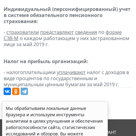
Индивидуальный (персонифицированный) учет
в системе обязательного пенсионного
страхования:
-
страхователи
представляют
сведения
по
форме
СЗВ-М
о каждом работающем у них застрахованном
лице за май 2019 г.
Налог на прибыль организаций:
- налогоплательщики
уплачивают
налог с доходов в
виде процентов по государственным и
муниципальным ценным бумагам за май 2019 г.
Мы обрабатываем локальные данные
браузера и используем инструменты
аналитики в целях улучшения и обеспечения
работоспособности сайта, статистических
© ООО "НПП "ГАРАНТ-СЕРВИС", 2026. Система ГАРАНТ
исследований и обзоров. Вы можете