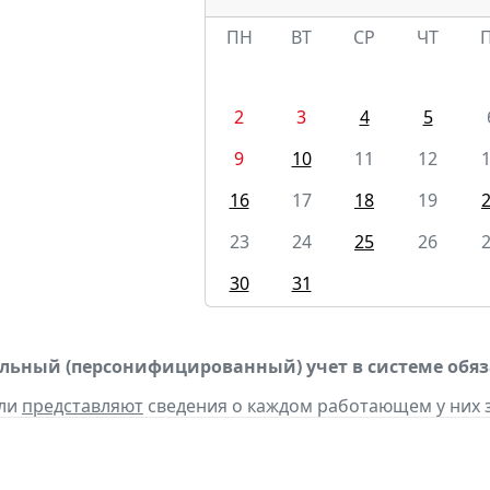
ПН
ВТ
СР
ЧТ
2
3
4
5
9
10
11
12
16
17
18
19
23
24
25
26
30
31
ьный (персонифицированный) учет в системе обяза
ели
представляют
сведения о каждом работающем у них з