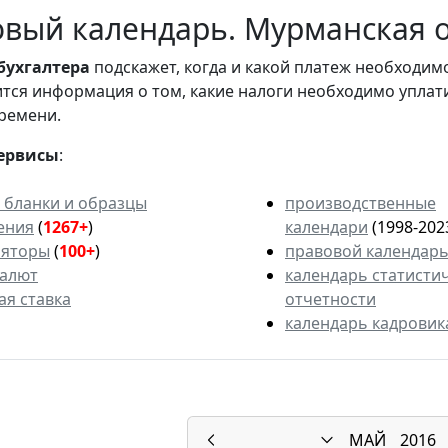
вый календарь. Мурманская об
бухгалтера
подскажет, когда и какой платеж необходи
вится информация о том, какие налоги необходимо уплат
ремени.
ервисы
:
 бланки и образцы
производственные
ения
(
1267+
)
календари
(1998-202
ляторы
(
100+
)
правовой календар
валют
календарь статисти
ая ставка
отчетности
календарь кадровик
МАЙ
2016