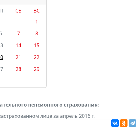
ПТ
СБ
ВС
1
6
7
8
13
14
15
20
21
22
27
28
29
тельного пенсионного страхования:
астрахованном лице за апрель 2016 г.