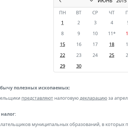
ИЮНЬ
2015
ПН
ВТ
СР
ЧТ
1
2
3
4
8
9
10
11*
15
16
17
18
22
23
24
25
29
30
обычу полезных ископаемых:
ательщики
представляют
налоговую
декларацию
за апрель
 налог
:
плательщиков муниципальных образований, в которых п