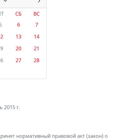
ПТ
СБ
ВС
5
6
7
12
13
14
19
20
21
26
27
28
 2015 г.
ринят нормативный правовой акт (закон) о