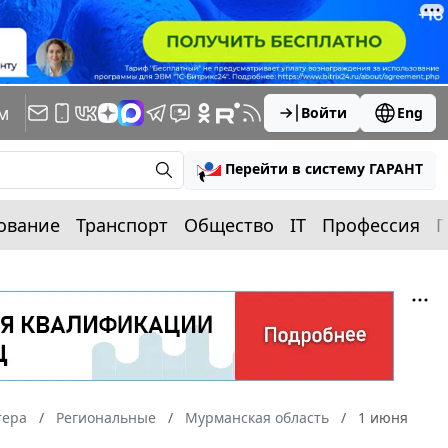
м
Войти
Eng
Перейти в систему ГАРАНТ
ование
Транспорт
Общество
IT
Профессия
П
тера
Региональные
Мурманская область
1 июня