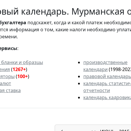
вый календарь. Мурманская об
бухгалтера
подскажет, когда и какой платеж необходи
вится информация о том, какие налоги необходимо уплат
ремени.
ервисы
:
 бланки и образцы
производственные
ения
(
1267+
)
календари
(1998-202
ляторы
(
100+
)
правовой календар
валют
календарь статисти
ая ставка
отчетности
календарь кадровик