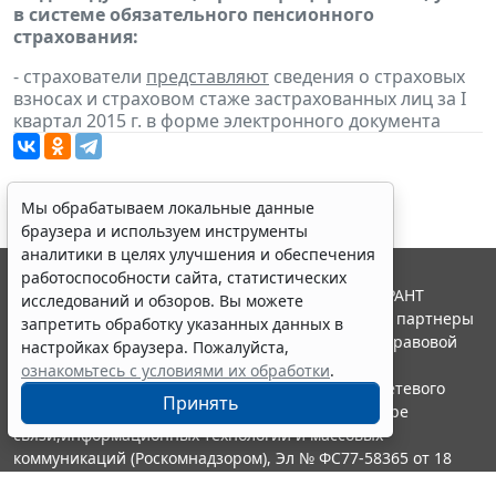
в системе обязательного пенсионного
страхования:
- страхователи
представляют
сведения о страховых
взносах и страховом стаже застрахованных лиц за I
квартал 2015 г. в форме электронного документа
Мы обрабатываем локальные данные
браузера и используем инструменты
аналитики в целях улучшения и обеспечения
работоспособности сайта, статистических
© ООО "НПП "ГАРАНТ-СЕРВИС", 2026. Система ГАРАНТ
исследований и обзоров. Вы можете
выпускается с 1990 года. Компания "Гарант" и ее партнеры
запретить обработку указанных данных в
являются участниками Российской ассоциации правовой
настройках браузера. Пожалуйста,
информации ГАРАНТ.
ознакомьтесь с условиями их обработки
.
Портал ГАРАНТ.РУ зарегистрирован в качестве сетевого
Принять
издания Федеральной службой по надзору в сфере
связи,информационных технологий и массовых
коммуникаций (Роскомнадзором), Эл № ФС77-58365 от 18
июня 2014 года.