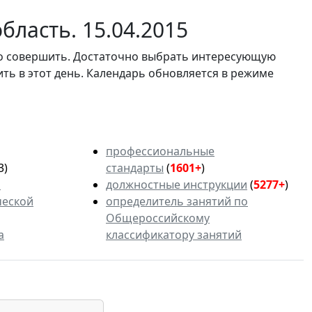
ласть. 15.04.2015
мо совершить. Достаточно выбрать интересующую
ить в этот день. Календарь обновляется в режиме
профессиональные
3)
стандарты
(
1601+
)
ь
должностные инструкции
(
5277+
)
ческой
определитель занятий по
Общероссийскому
а
классификатору занятий