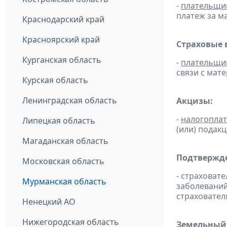
-
плательщи
платеж за ма
Краснодарский край
Красноярский край
Страховые 
Курганская область
-
плательщи
связи с мат
Курская область
Ленинградская область
Акцизы:
-
налогопла
Липецкая область
(или) подак
Магаданская область
Подтвержде
Московская область
- страховат
Мурманская область
заболевани
страховател
Ненецкий АО
Нижегородская область
Земельный 