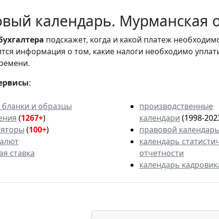
вый календарь. Мурманская об
бухгалтера
подскажет, когда и какой платеж необходи
вится информация о том, какие налоги необходимо уплат
ремени.
ервисы
:
 бланки и образцы
производственные
ения
(
1267+
)
календари
(1998-202
ляторы
(
100+
)
правовой календар
валют
календарь статисти
ая ставка
отчетности
календарь кадровик