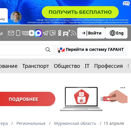
м
Войти
Eng
Перейти в систему ГАРАНТ
ование
Транспорт
Общество
IT
Профессия
П
тера
Региональные
Мурманская область
15 апреля