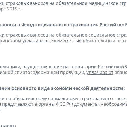
ки
страховых взносов на обязательное медицинское ст
рт 2015 г.
взносы в Фонд социального страхования Российско
ки
страховых взносов на обязательное социальное стра
еринством
уплачивают
ежемесячный обязательный платеж
тельщики
, осуществляющие на территории Российской 
цизной спиртосодержащей продукции,
уплачивают
аванс
ние основного вида экономической деятельности:
ели по обязательному социальному страхованию от нес
й
представляют
в органы ФСС РФ документы, необходимы
я
налог: