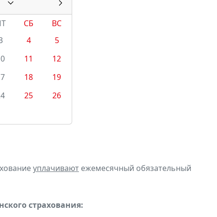
ПТ
СБ
ВС
3
4
5
10
11
12
17
18
19
24
25
26
ахование
уплачивают
ежемесячный обязательный
ского страхования: