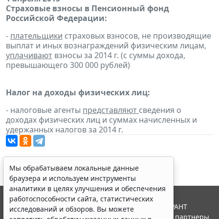
Страховые взносы в Пенсионный фонд
Российской Федерации:
-
плательщики
страховых взносов, не производящие
выплат и иных вознаграждений физическим лицам,
уплачивают
взносы за 2014 г. (с суммы дохода,
превышающего 300 000 рублей)
Налог на доходы физических лиц:
- налоговые агенты
представляют
сведения о
доходах физических лиц и суммах начисленных и
удержанных налогов за 2014 г.
Мы обрабатываем локальные данные
браузера и используем инструменты
аналитики в целях улучшения и обеспечения
работоспособности сайта, статистических
© ООО "НПП "ГАРАНТ-СЕРВИС", 2026. Система ГАРАНТ
исследований и обзоров. Вы можете
выпускается с 1990 года. Компания "Гарант" и ее партнеры