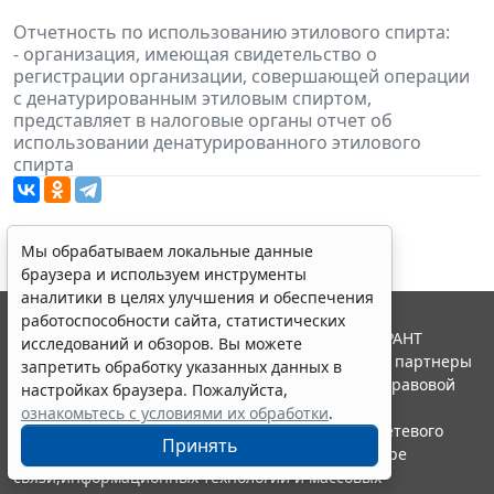
Отчетность по использованию этилового спирта:
- организация, имеющая свидетельство о
регистрации организации, совершающей операции
с денатурированным этиловым спиртом,
представляет в налоговые органы отчет об
использовании денатурированного этилового
спирта
Мы обрабатываем локальные данные
браузера и используем инструменты
аналитики в целях улучшения и обеспечения
работоспособности сайта, статистических
© ООО "НПП "ГАРАНТ-СЕРВИС", 2026. Система ГАРАНТ
исследований и обзоров. Вы можете
выпускается с 1990 года. Компания "Гарант" и ее партнеры
запретить обработку указанных данных в
являются участниками Российской ассоциации правовой
настройках браузера. Пожалуйста,
информации ГАРАНТ.
ознакомьтесь с условиями их обработки
.
Портал ГАРАНТ.РУ зарегистрирован в качестве сетевого
Принять
издания Федеральной службой по надзору в сфере
связи,информационных технологий и массовых