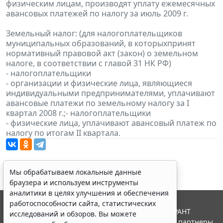
физическим лицам, производят уплату ежемесячных
авансовых платежей по налогу за июль 2009 г.
Земельный налог: (для налогоплательщиков
муниципальных образований, в которыхпринят
нормативный правовой акт (закон) о земельном
налоге, в соответствии с главой 31 НК РФ)
- налогоплательщики
- организации и физические лица, являющиеся
индивидуальными предпринимателями, уплачивают
авансовые платежи по земельному налогу за I
квартал 2008 г.;- налогоплательщики
- физические лица, уплачивают авансовый платеж по
налогу по итогам II квартала.
Мы обрабатываем локальные данные
браузера и используем инструменты
аналитики в целях улучшения и обеспечения
работоспособности сайта, статистических
© ООО "НПП "ГАРАНТ-СЕРВИС", 2026. Система ГАРАНТ
исследований и обзоров. Вы можете
выпускается с 1990 года. Компания "Гарант" и ее партнеры