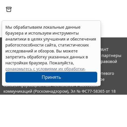
Мы обрабатываем локальные данные
браузера и используем инструменты
аналитики в целях улучшения и обеспечения
работоспособности сайта, статистических
© ООО "НПП "ГАРАНТ-СЕРВИС", 2026. Система ГАРАНТ
исследований и обзоров. Вы можете
выпускается с 1990 года. Компания "Гарант" и ее партнеры
запретить обработку указанных данных в
являются участниками Российской ассоциации правовой
настройках браузера. Пожалуйста,
информации ГАРАНТ.
ознакомьтесь с условиями их обработки
.
Портал ГАРАНТ.РУ зарегистрирован в качестве сетевого
Принять
издания Федеральной службой по надзору в сфере
связи,информационных технологий и массовых
коммуникаций (Роскомнадзором), Эл № ФС77-58365 от 18
июня 2014 года.
16+
Контакты
8-800-200-88-88