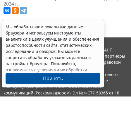
2024 г.
Мы обрабатываем локальные данные
браузера и используем инструменты
аналитики в целях улучшения и обеспечения
работоспособности сайта, статистических
© ООО "НПП "ГАРАНТ-СЕРВИС", 2026. Система ГАРАНТ
исследований и обзоров. Вы можете
выпускается с 1990 года. Компания "Гарант" и ее партнеры
запретить обработку указанных данных в
являются участниками Российской ассоциации правовой
настройках браузера. Пожалуйста,
информации ГАРАНТ.
ознакомьтесь с условиями их обработки
.
Портал ГАРАНТ.РУ зарегистрирован в качестве сетевого
Принять
издания Федеральной службой по надзору в сфере
связи,информационных технологий и массовых
коммуникаций (Роскомнадзором), Эл № ФС77-58365 от 18
июня 2014 года.
16+
Контакты
8-800-200-88-88