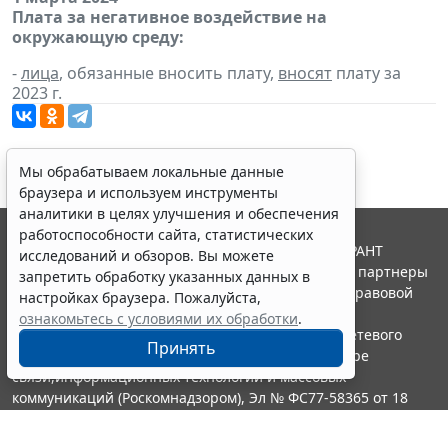
Плата за негативное воздействие на
окружающую среду:
-
лица
, обязанные вносить плату,
вносят
плату за
2023 г.
Мы обрабатываем локальные данные
браузера и используем инструменты
аналитики в целях улучшения и обеспечения
работоспособности сайта, статистических
© ООО "НПП "ГАРАНТ-СЕРВИС", 2026. Система ГАРАНТ
исследований и обзоров. Вы можете
выпускается с 1990 года. Компания "Гарант" и ее партнеры
запретить обработку указанных данных в
являются участниками Российской ассоциации правовой
настройках браузера. Пожалуйста,
информации ГАРАНТ.
ознакомьтесь с условиями их обработки
.
Портал ГАРАНТ.РУ зарегистрирован в качестве сетевого
Принять
издания Федеральной службой по надзору в сфере
связи,информационных технологий и массовых
коммуникаций (Роскомнадзором), Эл № ФС77-58365 от 18
июня 2014 года.