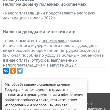
Налог на добычу полезных ископаемых:
-
налогоплательщики
представляют
налоговую
декларацию
за июль 2022 г.
Налог на доходы физических лиц:
- налоговые агенты
перечисляют
суммы
исчисленного и удержанного налога с доходов в
виде пособий по временной нетрудоспособности
(включая пособие по уходу за больным ребенком) и
в виде оплаты отпусков, выплаченных
налогоплательщикам в августе 2022 г.
Мы обрабатываем локальные данные
браузера и используем инструменты
аналитики в целях улучшения и обеспечения
работоспособности сайта, статистических
© ООО "НПП "ГАРАНТ-СЕРВИС", 2026. Система ГАРАНТ
исследований и обзоров. Вы можете
выпускается с 1990 года. Компания "Гарант" и ее партнеры