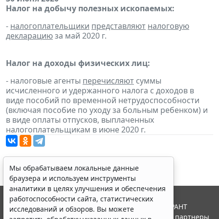
Налог на добычу полезных ископаемых:
-
налогоплательщики
представляют
налоговую
декларацию
за май 2020 г.
Налог на доходы физических лиц:
- налоговые агенты
перечисляют
суммы
исчисленного и удержанного налога с доходов в
виде пособий по временной нетрудоспособности
(включая пособие по уходу за больным ребенком) и
в виде оплаты отпусков, выплаченных
налогоплательщикам в июне 2020 г.
Мы обрабатываем локальные данные
браузера и используем инструменты
аналитики в целях улучшения и обеспечения
работоспособности сайта, статистических
© ООО "НПП "ГАРАНТ-СЕРВИС", 2026. Система ГАРАНТ
исследований и обзоров. Вы можете
выпускается с 1990 года. Компания "Гарант" и ее партнеры