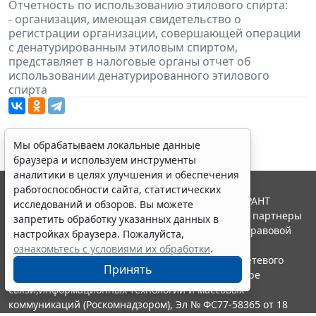
Отчетность по использованию этилового спирта:
- организация, имеющая свидетельство о
регистрации организации, совершающей операции
с денатурированным этиловым спиртом,
представляет в налоговые органы отчет об
использовании денатурированного этилового
спирта
Мы обрабатываем локальные данные
браузера и используем инструменты
аналитики в целях улучшения и обеспечения
работоспособности сайта, статистических
© ООО "НПП "ГАРАНТ-СЕРВИС", 2026. Система ГАРАНТ
исследований и обзоров. Вы можете
выпускается с 1990 года. Компания "Гарант" и ее партнеры
запретить обработку указанных данных в
являются участниками Российской ассоциации правовой
настройках браузера. Пожалуйста,
информации ГАРАНТ.
ознакомьтесь с условиями их обработки
.
Портал ГАРАНТ.РУ зарегистрирован в качестве сетевого
Принять
издания Федеральной службой по надзору в сфере
связи,информационных технологий и массовых
коммуникаций (Роскомнадзором), Эл № ФС77-58365 от 18