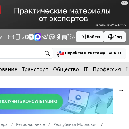
м
Войти
Eng
Перейти в систему ГАРАНТ
ование
Транспорт
Общество
IT
Профессия
П
тера
Региональные
Республика Мордовия