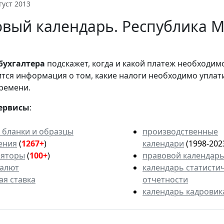
густ 2013
вый календарь. Республика М
бухгалтера
подскажет, когда и какой платеж необходи
вится информация о том, какие налоги необходимо уплат
ремени.
ервисы
:
 бланки и образцы
производственные
ения
(
1267+
)
календари
(1998-202
ляторы
(
100+
)
правовой календар
валют
календарь статисти
ая ставка
отчетности
календарь кадровик