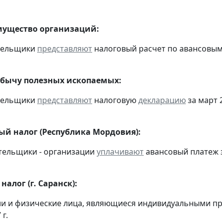
мущество организаций:
ательщики
представляют
налоговый расчет по авансовым п
обычу полезных ископаемых:
ательщики
представляют
налоговую
декларацию
за март 2
ый налог (Республика Мордовия):
тельщики - организации
уплачивают
авансовый платеж за
алог (г. Саранск):
ии и физические лица, являющиеся индивидуальными 
 г.