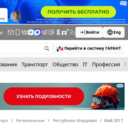
м
Войти
Eng
Перейти в систему ГАРАНТ
ование
Транспорт
Общество
IT
Профессия
П
тера
Региональные
Республика Мордовия
Май 2017