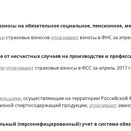
взносы на обязательное социальное, пенсионное, м
ки
страховых взносов
уплачивают
взносы в ФНС за апрел
е от несчастных случаев на производстве и профес
ли
уплачивают
страховые взносы в ФСС за апрель 2017 г
тельщики
, осуществляющие на территории Российской 
цизной спиртосодержащей продукции,
уплачивают
аванс
ьный (персонифицированный) учет в системе обяза