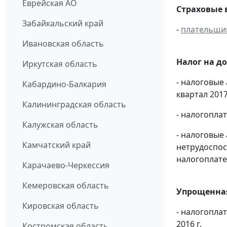
Еврейская АО
Страховые 
Забайкальский край
-
плательщи
Ивановская область
Налог на д
Иркутская область
- налоговые
Кабардино-Балкария
квартал 2017 
Калининградская область
- налогопла
Калужская область
- налоговые
Камчатский край
нетрудоспос
налогоплате
Карачаево-Черкессия
Кемеровская область
Упрощенная
Кировская область
- налогопла
2016 г.
Костромская область