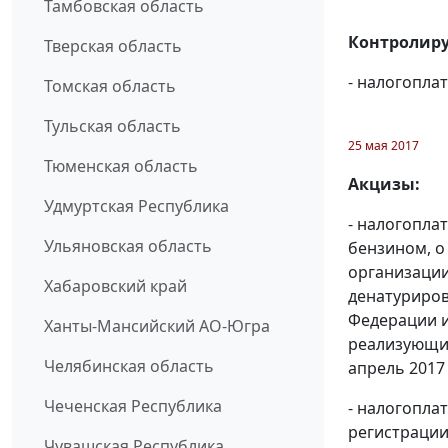
Тамбовская область
Контролиру
Тверская область
- налогопл
Томская область
Тульская область
25 мая 2017
Тюменская область
Акцизы:
Удмуртская Республика
- налогопла
Ульяновская область
бензином, о
организации
Хабаровский край
денатуриров
Федерации и
Ханты-Мансийский АО-Югра
реализующих
Челябинская область
апрель 2017 г
Чеченская Республика
- налогопла
регистрации
Чувашская Республика