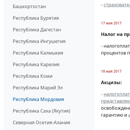
-
страховате
Башкортостан
Республика Бурятия
17 мая 2017
Республика Дагестан
Налог на п
Республика Ингушетия
- налогопла
процентов п
Республика Калмыкия
Республика Карелия
18 мая 2017
Республика Коми
Акцизы:
Республика Марий Эл
-
налогопла
Республика Мордовия
представля
освобождени
Республика Саха (Якутия)
гарантию и
Северная Осетия-Алания