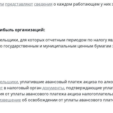
ли
представляют
сведения
о каждом работающем у них з
рибыль организаций:
тельщики, для которых отчетным периодом по налогу яв
о государственным и муниципальным ценным бумагам за
тельщики
, уплатившие авансовый платеж акциза по алк
ют
в налоговый орган
документы
, подтверждающие уплату
я от уплаты авансового платежа акциза налогоплател
извещение
об освобождении от уплаты авансового плат