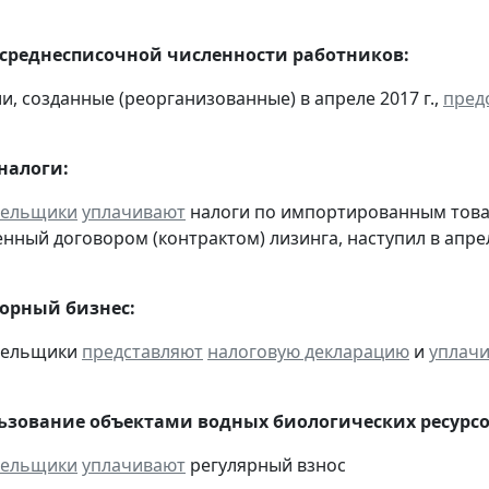
 среднесписочной численности работников:
и, созданные (реорганизованные) в апреле 2017 г.,
пред
налоги:
тельщики
уплачивают
налоги по импортированным товара
нный договором (контрактом) лизинга, наступил в апре
горный бизнес:
ательщики
представляют
налоговую декларацию
и
уплач
льзование объектами водных биологических ресурсо
тельщики
уплачивают
регулярный взнос