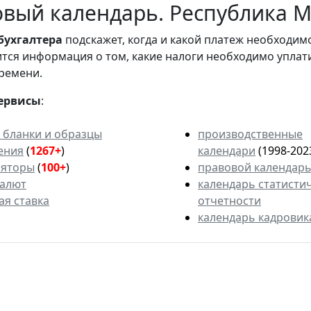
вый календарь. Республика М
бухгалтера
подскажет, когда и какой платеж необходи
вится информация о том, какие налоги необходимо уплат
ремени.
ервисы
:
 бланки и образцы
производственные
ения
(
1267+
)
календари
(1998-202
ляторы
(
100+
)
правовой календар
валют
календарь статисти
ая ставка
отчетности
календарь кадровик