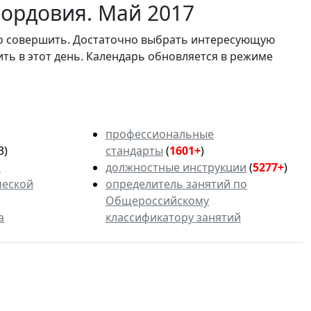
ордовия. Май 2017
мо совершить. Достаточно выбрать интересующую
ить в этот день. Календарь обновляется в режиме
профессиональные
3)
стандарты
(
1601+
)
ь
должностные инструкции
(
5277+
)
ческой
определитель занятий по
Общероссийскому
а
классификатору занятий