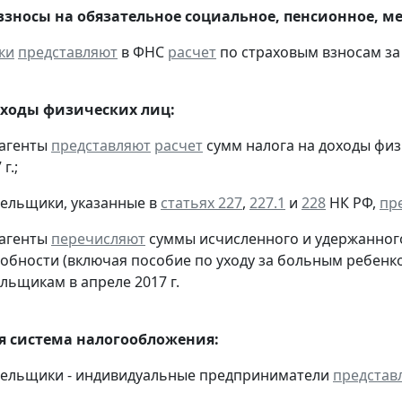
взносы на обязательное социальное, пенсионное, м
ки
представляют
в ФНС
расчет
по страховым взносам за I
оходы физических лиц:
 агенты
представляют
расчет
сумм налога на доходы физ
г.;
тельщики, указанные в
статьях 227
,
227.1
и
228
НК РФ,
пр
 агенты
перечисляют
суммы исчисленного и удержанного
обности (включая пособие по уходу за больным ребенко
льщикам в апреле 2017 г.
 система налогообложения:
тельщики - индивидуальные предприниматели
представ