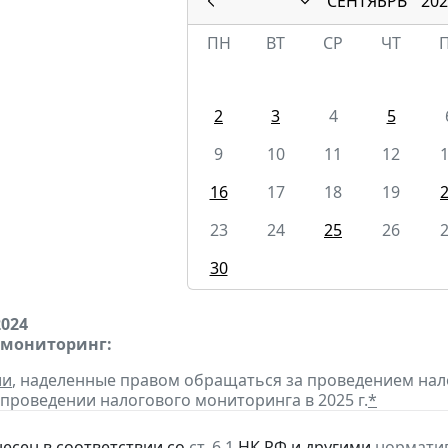
СЕНТЯБРЬ
202
ПН
ВТ
СР
ЧТ
2
3
4
5
9
10
11
12
16
17
18
19
23
24
25
26
30
2024
 мониторинг:
ии
, наделенные правом обращаться за проведением на
проведении налогового мониторинга в 2025 г.
*
несен в соответствии со
ст. 6.1
НК РФ и другими
нормати