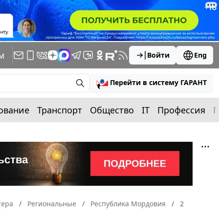
м
Войти
Eng
Перейти в систему ГАРАНТ
ование
Транспорт
Общество
IT
Профессия
П
тера
Региональные
Республика Мордовия
2