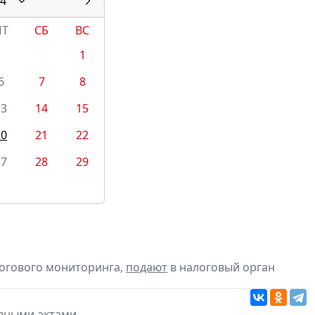
4
ПТ
СБ
ВС
1
6
7
8
13
14
15
20
21
22
27
28
29
логового мониторинга,
подают
в налоговый орган
вными актами
.