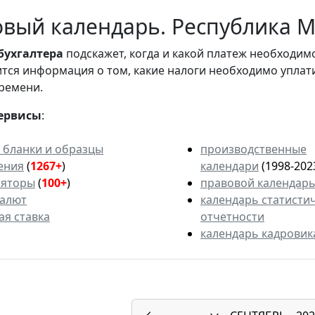
вый календарь. Республика М
бухгалтера
подскажет, когда и какой платеж необходи
вится информация о том, какие налоги необходимо уплат
ремени.
ервисы
:
 бланки и образцы
производственные
ения
(
1267+
)
календари
(1998-202
ляторы
(
100+
)
правовой календар
валют
календарь статисти
ая ставка
отчетности
календарь кадровик