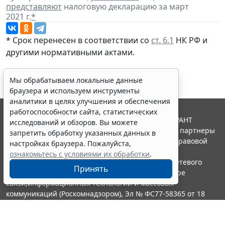
представляют
налоговую декларацию за март
2021 г.
*
* Срок перенесен в соответствии со
ст. 6.1
НК РФ и
другими нормативными актами.
Мы обрабатываем локальные данные
браузера и используем инструменты
аналитики в целях улучшения и обеспечения
работоспособности сайта, статистических
© ООО "НПП "ГАРАНТ-СЕРВИС", 2026. Система ГАРАНТ
исследований и обзоров. Вы можете
выпускается с 1990 года. Компания "Гарант" и ее партнеры
запретить обработку указанных данных в
являются участниками Российской ассоциации правовой
настройках браузера. Пожалуйста,
информации ГАРАНТ.
ознакомьтесь с условиями их обработки
.
Портал ГАРАНТ.РУ зарегистрирован в качестве сетевого
Принять
издания Федеральной службой по надзору в сфере
связи,информационных технологий и массовых
коммуникаций (Роскомнадзором), Эл № ФС77-58365 от 18
июня 2014 года.
16+