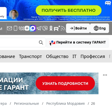
м
Войти
Eng
Перейти в систему ГАРАНТ
ование
Транспорт
Общество
IT
Профессия
П
тера
Региональные
Республика Мордовия
26