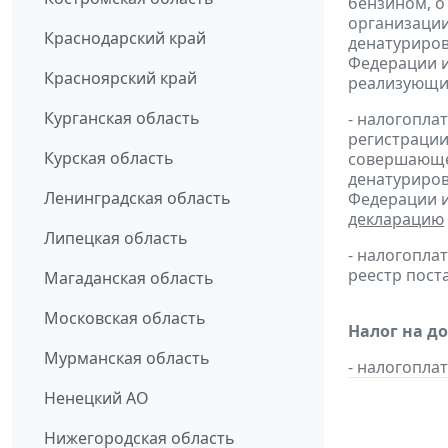
бензином, о
организации
Краснодарский край
денатуриров
Федерации и
Красноярский край
реализующих
Курганская область
- налогопла
регистрации
Курская область
совершающей
денатуриров
Ленинградская область
Федерации и
декларацию
Липецкая область
- налогопл
реестр пост
Магаданская область
Московская область
Налог на д
Мурманская область
- налогопл
Ненецкий АО
Нижегородская область