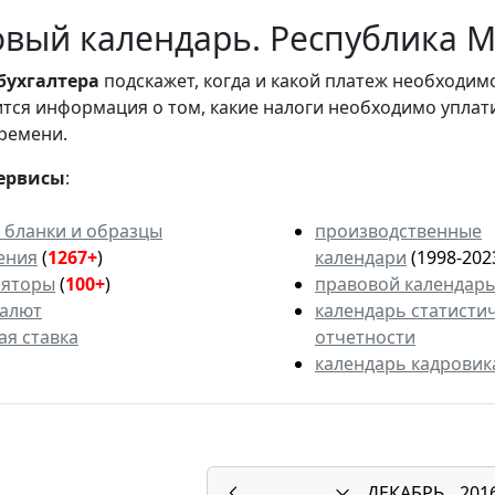
вый календарь. Республика М
бухгалтера
подскажет, когда и какой платеж необходи
вится информация о том, какие налоги необходимо уплат
ремени.
ервисы
:
 бланки и образцы
производственные
ения
(
1267+
)
календари
(1998-202
ляторы
(
100+
)
правовой календар
валют
календарь статисти
ая ставка
отчетности
календарь кадровик
ДЕКАБРЬ
201