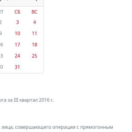
ПТ
СБ
ВС
2
3
4
9
10
11
16
17
18
23
24
25
30
31
а за III квартал 2016 г.
и лица, совершающего операции с прямогонным