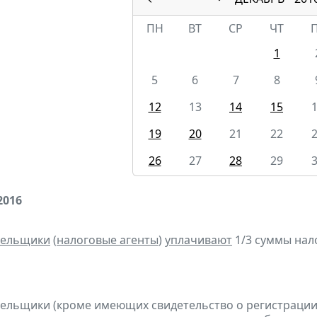
ПН
ВТ
СР
ЧТ
1
5
6
7
8
12
13
14
15
19
20
21
22
26
27
28
29
2016
тельщики
(
налоговые агенты
)
уплачивают
1/3 суммы налог
тельщики (кроме имеющих свидетельство о регистраци