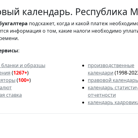
вый календарь. Республика М
бухгалтера
подскажет, когда и какой платеж необходи
вится информация о том, какие налоги необходимо уплат
ремени.
ервисы
:
 бланки и образцы
производственные
ения
(
1267+
)
календари
(1998-202
ляторы
(
100+
)
правовой календар
валют
календарь статисти
ая ставка
отчетности
календарь кадровик