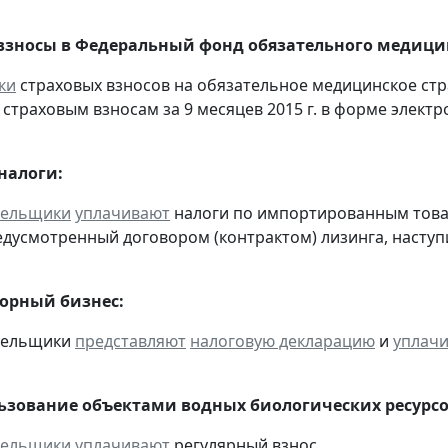
взносы в Федеральный фонд обязательного медицин
ки
страховых взносов на обязательное медицинское ст
страховым взносам за 9 месяцев 2015 г. в форме электр
налоги:
тельщики
уплачивают
налоги по импортированным товара
едусмотренный договором (контрактом) лизинга, наступ
горный бизнес:
ательщики
представляют
налоговую декларацию
и
уплач
льзование объектами водных биологических ресурсо
тельщики
уплачивают
регулярный взнос