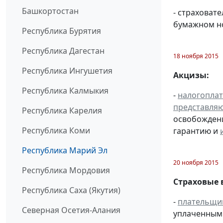
Башкортостан
- страховат
бумажном н
Республика Бурятия
Республика Дагестан
18 ноября 2015
Республика Ингушетия
Акцизы:
Республика Калмыкия
-
налогопла
представля
Республика Карелия
освобождени
Республика Коми
гарантию и
Республика Марий Эл
20 ноября 2015
Республика Мордовия
Страховые 
Республика Саха (Якутия)
-
плательщи
Северная Осетия-Алания
уплаченным 