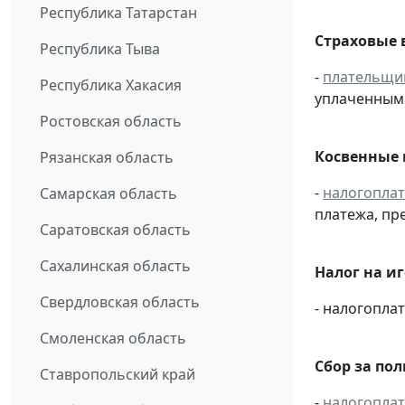
Республика Татарстан
Страховые 
Республика Тыва
-
плательщи
Республика Хакасия
уплаченным 
Ростовская область
Косвенные 
Рязанская область
-
налогопла
Самарская область
платежа, пр
Саратовская область
Сахалинская область
Налог на и
Свердловская область
- налогопл
Смоленская область
Сбор за по
Ставропольский край
-
налогопла