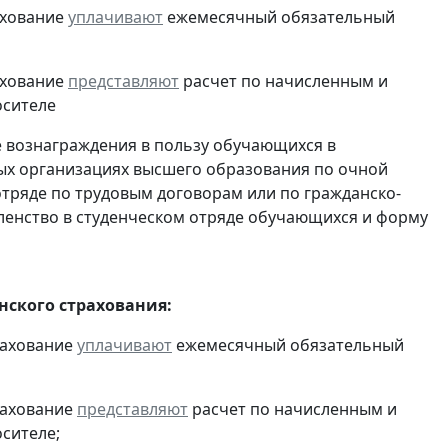
ахование
уплачивают
ежемесячный обязательный
ахование
представляют
расчет по начисленным и
осителе
е вознаграждения в пользу обучающихся в
ых организациях высшего образования по очной
отряде по трудовым договорам или по гражданско-
енство в студенческом отряде обучающихся и форму
ского страхования:
рахование
уплачивают
ежемесячный обязательный
рахование
представляют
расчет по начисленным и
осителе;