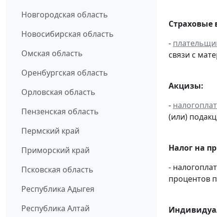
Новгородская область
Страховые 
Новосибирская область
-
плательщи
Омская область
связи с мат
Оренбургская область
Акцизы:
Орловская область
-
налогопла
Пензенская область
(или) подак
Пермский край
Налог на п
Приморский край
- налогопла
Псковская область
процентов п
Республика Адыгея
Республика Алтай
Индивидуал