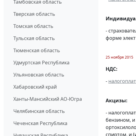
Тамбовская область
Тверская область
Индивидуал
Томская область
- страховат
форме элект
Тульская область
Тюменская область
25 ноября 2015
Удмуртская Республика
НДС:
Ульяновская область
-
налогопла
Хабаровский край
Ханты-Мансийский АО-Югра
Акцизы:
Челябинская область
- налогопла
бензином, и
Чеченская Республика
ортоксилоло
спиртом, и 
Чувашская Республика