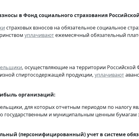
взносы в Фонд социального страхования Российско
ки
страховых взносов на обязательное социальное стра
еринством
уплачивают
ежемесячный обязательный платеж
тельщики
, осуществляющие на территории Российской 
цизной спиртосодержащей продукции,
уплачивают
аванс
рибыль организаций:
тельщики, для которых отчетным периодом по налогу яв
о государственным и муниципальным ценным бумагам за
ьный (персонифицированный) учет в системе обяза