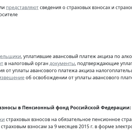
ели
представляют
сведения о страховых взносах и страхов
осителе
тельщики
, уплатившие авансовый платеж акциза по алк
ют
в налоговый орган
документы
, подтверждающие уплату
я от уплаты авансового платежа акциза налогоплател
извещение
об освобождении от уплаты авансового плат
взносы в Пенсионный фонд Российской Федерации:
ки
страховых взносов на обязательное пенсионное стр
страховым взносам за 9 месяцев 2015 г. в форме элект