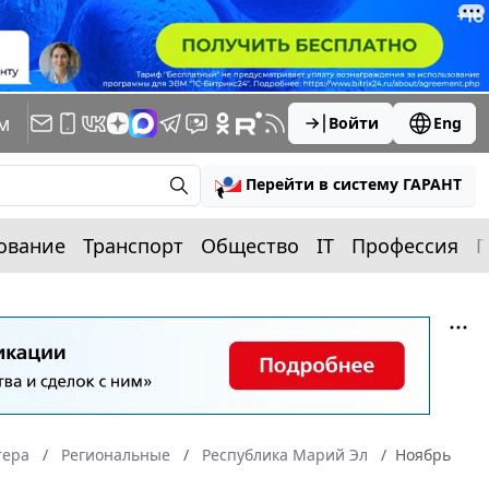
м
Войти
Eng
Перейти в систему ГАРАНТ
ование
Транспорт
Общество
IT
Профессия
П
тера
Региональные
Республика Марий Эл
Ноябрь