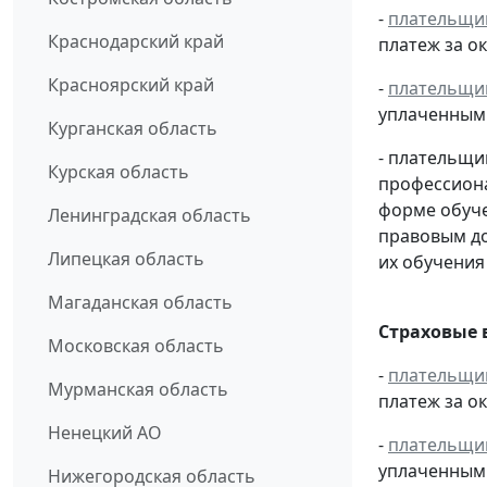
-
плательщи
Краснодарский край
платеж за ок
Красноярский край
-
плательщи
уплаченным 
Курганская область
- плательщи
Курская область
профессиона
форме обуче
Ленинградская область
правовым д
Липецкая область
их обучения
Магаданская область
Страховые 
Московская область
-
плательщи
Мурманская область
платеж за ок
Ненецкий АО
-
плательщи
уплаченным 
Нижегородская область