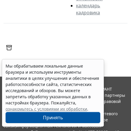
календарь
кадровика
Мы обрабатываем локальные данные
браузера и используем инструменты
аналитики в целях улучшения и обеспечения
работоспособности сайта, статистических
© ООО "НПП "ГАРАНТ-СЕРВИС", 2026. Система ГАРАНТ
исследований и обзоров. Вы можете
выпускается с 1990 года. Компания "Гарант" и ее партнеры
запретить обработку указанных данных в
являются участниками Российской ассоциации правовой
настройках браузера. Пожалуйста,
информации ГАРАНТ.
ознакомьтесь с условиями их обработки
.
Портал ГАРАНТ.РУ зарегистрирован в качестве сетевого
Принять
издания Федеральной службой по надзору в сфере
связи,информационных технологий и массовых