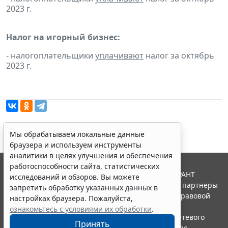
2023 г.
Налог на игорный бизнес:
- налогоплательщики
уплачивают
налог за октябрь
2023 г.
Мы обрабатываем локальные данные
браузера и используем инструменты
аналитики в целях улучшения и обеспечения
работоспособности сайта, статистических
© ООО "НПП "ГАРАНТ-СЕРВИС", 2026. Система ГАРАНТ
исследований и обзоров. Вы можете
выпускается с 1990 года. Компания "Гарант" и ее партнеры
запретить обработку указанных данных в
являются участниками Российской ассоциации правовой
настройках браузера. Пожалуйста,
информации ГАРАНТ.
ознакомьтесь с условиями их обработки
.
Портал ГАРАНТ.РУ зарегистрирован в качестве сетевого
Принять
издания Федеральной службой по надзору в сфере