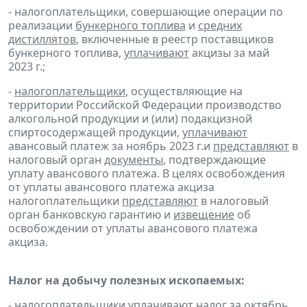
- налогоплательщики, совершающие операции по
реализации
бункерного топлива
и
средних
дистиллятов
, включенные в реестр поставщиков
бункерного топлива,
уплачивают
акцизы за май
2023 г.;
-
налогоплательщики
, осуществляющие на
территории Российской Федерации производство
алкогольной продукции и (или) подакцизной
спиртосодержащей продукции,
уплачивают
авансовый платеж за ноябрь 2023 г.и
представляют
в
налоговый орган
документы
, подтверждающие
уплату авансового платежа. В целях освобождения
от уплаты авансового платежа акциза
налогоплательщики
представляют
в налоговый
орган банковскую гарантию и
извещение
об
освобождении от уплаты авансового платежа
акциза.
Налог на добычу полезных ископаемых:
- налогоплательщики
уплачивают
налог за октябрь