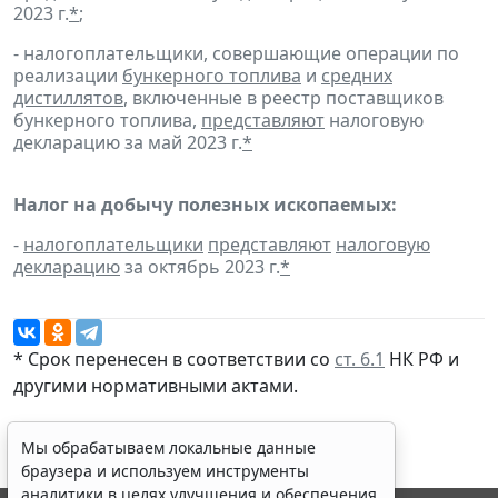
2023 г.
*
;
- налогоплательщики, совершающие операции по
реализации
бункерного топлива
и
средних
дистиллятов
, включенные в реестр поставщиков
бункерного топлива,
представляют
налоговую
декларацию за май 2023 г.
*
Налог на добычу полезных ископаемых:
-
налогоплательщики
представляют
налоговую
декларацию
за октябрь 2023 г.
*
* Срок перенесен в соответствии со
ст. 6.1
НК РФ и
другими
нормативными актами
.
Мы обрабатываем локальные данные
браузера и используем инструменты
аналитики в целях улучшения и обеспечения