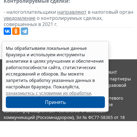
Контролируемые сделки:
- налогоплательщики
направляют
в налоговый орган
уведомление
о контролируемых сделках,
совершенных в 2021 г.
Мы обрабатываем локальные данные
браузера и используем инструменты
аналитики в целях улучшения и обеспечения
работоспособности сайта, статистических
© ООО "НПП "ГАРАНТ-СЕРВИС", 2026. Система ГАРАНТ
исследований и обзоров. Вы можете
выпускается с 1990 года. Компания "Гарант" и ее партнеры
запретить обработку указанных данных в
являются участниками Российской ассоциации правовой
настройках браузера. Пожалуйста,
информации ГАРАНТ.
ознакомьтесь с условиями их обработки
.
Портал ГАРАНТ.РУ зарегистрирован в качестве сетевого
Принять
издания Федеральной службой по надзору в сфере
связи,информационных технологий и массовых
коммуникаций (Роскомнадзором), Эл № ФС77-58365 от 18
июня 2014 года.
16+