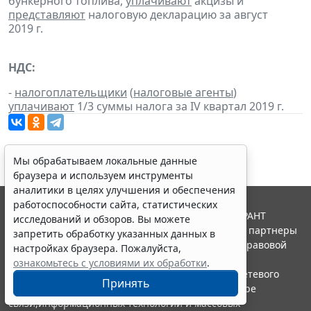
бункерного топлива,
уплачивают
акцизы и
представляют
налоговую декларацию за август
2019 г.
НДС:
-
налогоплательщики
(
налоговые агенты
)
уплачивают
1/3 суммы налога за IV квартал 2019 г.
Мы обрабатываем локальные данные
браузера и используем инструменты
аналитики в целях улучшения и обеспечения
работоспособности сайта, статистических
© ООО "НПП "ГАРАНТ-СЕРВИС", 2026. Система ГАРАНТ
исследований и обзоров. Вы можете
выпускается с 1990 года. Компания "Гарант" и ее партнеры
запретить обработку указанных данных в
являются участниками Российской ассоциации правовой
настройках браузера. Пожалуйста,
информации ГАРАНТ.
ознакомьтесь с условиями их обработки
.
Портал ГАРАНТ.РУ зарегистрирован в качестве сетевого
Принять
издания Федеральной службой по надзору в сфере
связи,информационных технологий и массовых