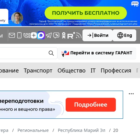
м
Войти
Eng
Перейти в систему ГАРАНТ
ование
Транспорт
Общество
IT
Профессия
П
тера
Региональные
Республика Марий Эл
20