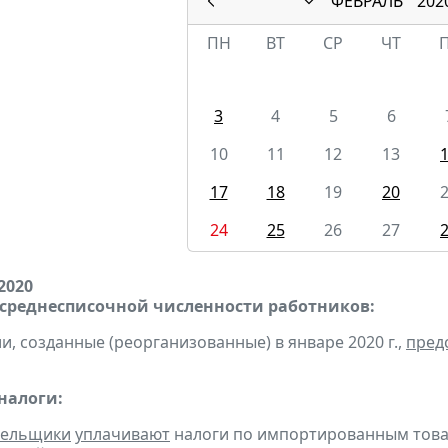
ФЕВРАЛЬ
202
ПН
ВТ
СР
ЧТ
3
4
5
6
10
11
12
13
17
18
19
20
24
25
26
27
2020
 среднесписочной численности работников:
и, созданные (реорганизованные) в январе 2020 г.,
пред
налоги:
тельщики
уплачивают
налоги по импортированным товара