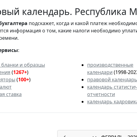
вый календарь. Республика Ма
бухгалтера
подскажет, когда и какой платеж необходи
вится информация о том, какие налоги необходимо уплат
ремени.
ервисы
:
 бланки и образцы
производственные
ения
(
1267+
)
календари
(1998-202
ляторы
(
100+
)
правовой календар
валют
календарь статисти
ая ставка
отчетности
календарь кадровик