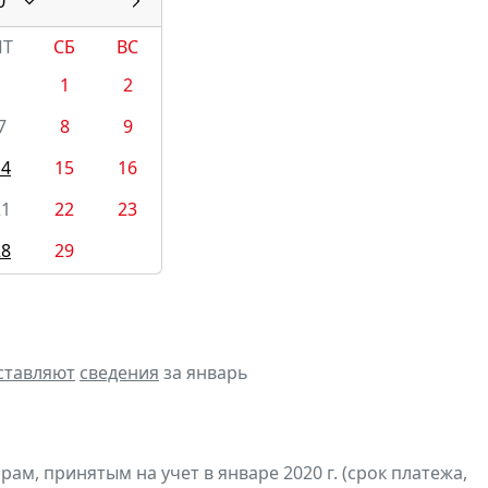
0
ПТ
СБ
ВС
1
2
7
8
9
14
15
16
21
22
23
28
29
ставляют
сведения
за январь
м, принятым на учет в январе 2020 г. (срок платежа,