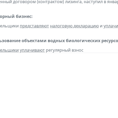
нный договором (контрактом) лизинга, наступил в янва
горный бизнес:
ательщики
представляют
налоговую декларацию
и
уплач
льзование объектами водных биологических ресурсо
тельщики
уплачивают
регулярный взнос