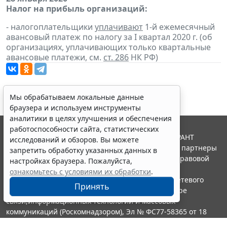
Налог на прибыль организаций:
- налогоплательщики
уплачивают
1-й ежемесячный
авансовый платеж по налогу за I квартал 2020 г. (об
организациях, уплачивающих только квартальные
авансовые платежи, см.
ст. 286
НК РФ)
Мы обрабатываем локальные данные
браузера и используем инструменты
аналитики в целях улучшения и обеспечения
работоспособности сайта, статистических
© ООО "НПП "ГАРАНТ-СЕРВИС", 2026. Система ГАРАНТ
исследований и обзоров. Вы можете
выпускается с 1990 года. Компания "Гарант" и ее партнеры
запретить обработку указанных данных в
являются участниками Российской ассоциации правовой
настройках браузера. Пожалуйста,
информации ГАРАНТ.
ознакомьтесь с условиями их обработки
.
Портал ГАРАНТ.РУ зарегистрирован в качестве сетевого
Принять
издания Федеральной службой по надзору в сфере
связи,информационных технологий и массовых
коммуникаций (Роскомнадзором), Эл № ФС77-58365 от 18
июня 2014 года.