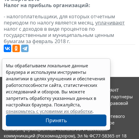
Налог на прибыль организаций:
- налогоплательщики, для которых отчетным
периодом по налогу является месяц,
уплачивают
налог с доходов в виде процентов по
государственным и муниципальным ценным
бумагам за февраль 2018 г.
Мы обрабатываем локальные данные
браузера и используем инструменты
аналитики в целях улучшения и обеспечения
работоспособности сайта, статистических
© ООО "НПП "ГАРАНТ-СЕРВИС", 2026. Система ГАРАНТ
исследований и обзоров. Вы можете
выпускается с 1990 года. Компания "Гарант" и ее партнеры
запретить обработку указанных данных в
являются участниками Российской ассоциации правовой
настройках браузера. Пожалуйста,
информации ГАРАНТ.
ознакомьтесь с условиями их обработки
.
Портал ГАРАНТ.РУ зарегистрирован в качестве сетевого
Принять
издания Федеральной службой по надзору в сфере
связи,информационных технологий и массовых
коммуникаций (Роскомнадзором), Эл № ФС77-58365 от 18