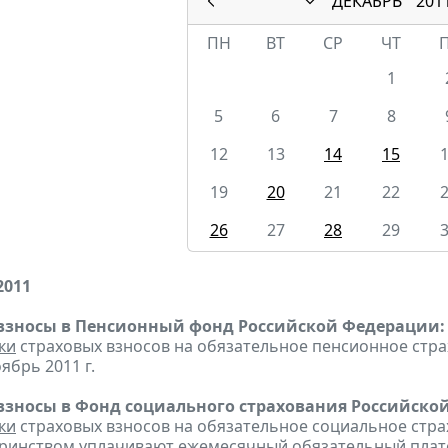
ДЕКАБРЬ
201
ПН
ВТ
СР
ЧТ
1
5
6
7
8
12
13
14
15
19
20
21
22
26
27
28
29
2011
взносы в Пенсионный фонд Российской Федерации:
ки
страховых взносов на обязательное пенсионное стр
ябрь 2011 г.
взносы в Фонд социального страхования Российско
ки
страховых взносов на обязательное социальное стра
еринством
уплачивают
ежемесячный обязательный платеж