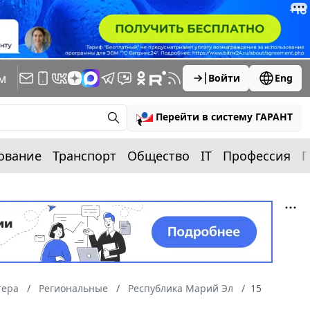
м
Войти
Eng
Перейти в систему ГАРАНТ
ование
Транспорт
Общество
IT
Профессия
П
тера
Региональные
Республика Марий Эл
15