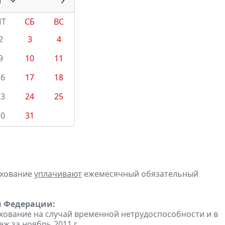
1
ПТ
СБ
ВС
2
3
4
9
10
11
16
17
18
23
24
25
30
31
ахование
уплачивают
ежемесячный обязательный
й Федерации:
хование на случай временной нетрудоспособности и в
 за ноябрь 2011 г.