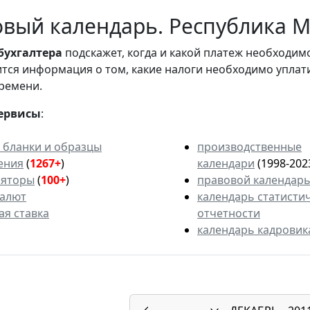
вый календарь. Республика Ма
бухгалтера
подскажет, когда и какой платеж необходи
вится информация о том, какие налоги необходимо уплат
ремени.
ервисы
:
 бланки и образцы
производственные
ения
(
1267+
)
календари
(1998-202
ляторы
(
100+
)
правовой календар
валют
календарь статисти
ая ставка
отчетности
календарь кадровик