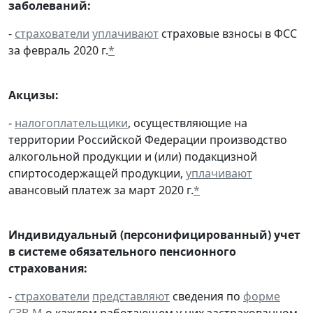
заболеваний:
-
страхователи
уплачивают
страховые взносы в ФСС
за февраль 2020 г.
*
Акцизы:
-
налогоплательщики
, осуществляющие на
территории Российской Федерации производство
алкогольной продукции и (или) подакцизной
спиртосодержащей продукции,
уплачивают
авансовый платеж за март 2020 г.
*
Индивидуальный (персонифицированный) учет
в системе обязательного пенсионного
страхования:
-
страхователи
представляют
сведения по
форме
СЗВ-М
о каждом работающем у них застрахованном