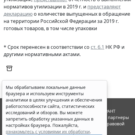
нормативов утилизации в 2019 г. и
представляют
декларацию
о количестве выпущенных в обращение
на территории Российской Федерации за 2019 г.
готовых товаров, в том числе упаковки
* Срок перенесен в соответствии со
ст. 6.1
НК РФ и
другими нормативными актами.
Мы обрабатываем локальные данные
браузера и используем инструменты
аналитики в целях улучшения и обеспечения
работоспособности сайта, статистических
© ООО "НПП "ГАРАНТ-СЕРВИС", 2026. Система ГАРАНТ
исследований и обзоров. Вы можете
выпускается с 1990 года. Компания "Гарант" и ее партнеры
запретить обработку указанных данных в
являются участниками Российской ассоциации правовой
настройках браузера. Пожалуйста,
информации ГАРАНТ.
ознакомьтесь с условиями их обработки
.