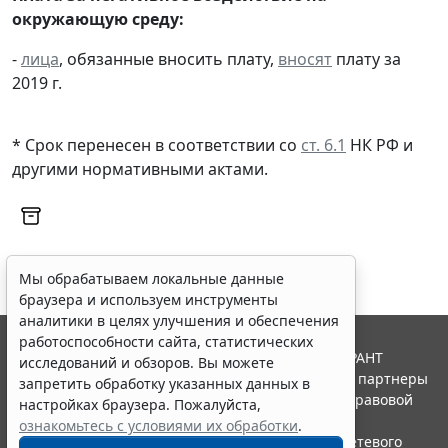
окружающую среду:
-
лица
, обязанные вносить плату,
вносят
плату за
2019 г.
* Срок перенесен в соответствии со
ст. 6.1
НК РФ и
другими нормативными актами.
Мы обрабатываем локальные данные
браузера и используем инструменты
аналитики в целях улучшения и обеспечения
работоспособности сайта, статистических
© ООО "НПП "ГАРАНТ-СЕРВИС", 2026. Система ГАРАНТ
исследований и обзоров. Вы можете
выпускается с 1990 года. Компания "Гарант" и ее партнеры
запретить обработку указанных данных в
являются участниками Российской ассоциации правовой
настройках браузера. Пожалуйста,
информации ГАРАНТ.
ознакомьтесь с условиями их обработки
.
Портал ГАРАНТ.РУ зарегистрирован в качестве сетевого