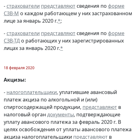
-
страхователи
представляют
сведения по
форме
СЗВ-М
о каждом работающем у них застрахованном
лице за январь 2020 г.
*
;
-
страхователи
представляют
сведения по
форме
СЗВ-ТД
о работающих у них зарегистрированных
лицах за январь 2020 г.
*
18 февраля 2020
Акцизы:
-
налогоплательщики
, уплатившие авансовый
платеж акциза по алкогольной и (или)
спиртосодержащей продукции,
представляют
в
налоговый орган
документы
, подтверждающие
уплату авансового платежа за февраль 2020 г. В
целях освобождения от уплаты авансового платежа
акциза налогоплательщики
представляют
в