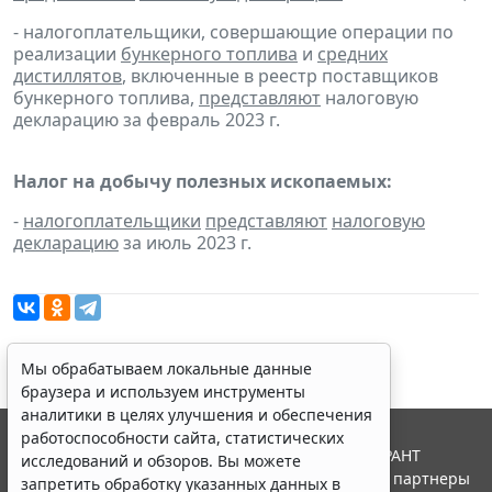
- налогоплательщики, совершающие операции по
реализации
бункерного топлива
и
средних
дистиллятов
, включенные в реестр поставщиков
бункерного топлива,
представляют
налоговую
декларацию за февраль 2023 г.
Налог на добычу полезных ископаемых:
-
налогоплательщики
представляют
налоговую
декларацию
за июль 2023 г.
Мы обрабатываем локальные данные
браузера и используем инструменты
аналитики в целях улучшения и обеспечения
работоспособности сайта, статистических
© ООО "НПП "ГАРАНТ-СЕРВИС", 2026. Система ГАРАНТ
исследований и обзоров. Вы можете
выпускается с 1990 года. Компания "Гарант" и ее партнеры
запретить обработку указанных данных в