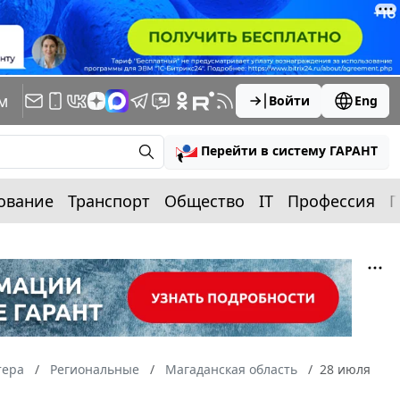
м
Войти
Eng
Перейти в систему ГАРАНТ
ование
Транспорт
Общество
IT
Профессия
П
тера
Региональные
Магаданская область
28 июля