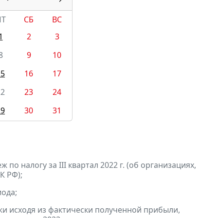
ПТ
СБ
ВС
1
2
3
8
9
10
15
16
17
22
23
24
29
30
31
по налогу за III квартал 2022 г. (об организациях,
К РФ);
ода;
и исходя из фактически полученной прибыли,