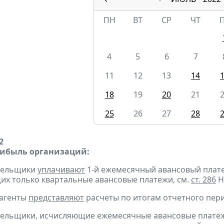
ПН
ВТ
СР
ЧТ
4
5
6
7
11
12
13
14
18
19
20
21
25
26
27
28
2
рибыль организаций:
ательщики
уплачивают
1-й ежемесячный авансовый платеж 
х только квартальные авансовые платежи, см.
ст. 286
Н
 агенты
представляют
расчеты по итогам отчетного пери
тельщики, исчисляющие ежемесячные авансовые платеж