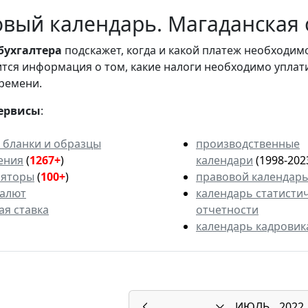
вый календарь. Магаданская о
бухгалтера
подскажет, когда и какой платеж необходи
вится информация о том, какие налоги необходимо уплат
ремени.
ервисы
:
 бланки и образцы
производственные
ения
(
1267+
)
календари
(1998-202
ляторы
(
100+
)
правовой календар
валют
календарь статисти
ая ставка
отчетности
календарь кадровик
ИЮЛЬ
2022