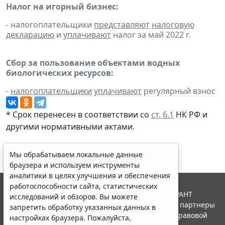
Налог на игорный бизнес:
- налогоплательщики
представляют
налоговую
декларацию
и
уплачивают
налог за май 2022 г.
Сбор за пользование объектами водных
биологических ресурсов:
-
налогоплательщики
уплачивают
регулярный взнос
* Срок перенесен в соответствии со
ст. 6.1
НК РФ и
другими
нормативными актами
.
Мы обрабатываем локальные данные
браузера и используем инструменты
аналитики в целях улучшения и обеспечения
работоспособности сайта, статистических
© ООО "НПП "ГАРАНТ-СЕРВИС", 2026. Система ГАРАНТ
исследований и обзоров. Вы можете
выпускается с 1990 года. Компания "Гарант" и ее партнеры
запретить обработку указанных данных в
являются участниками Российской ассоциации правовой
настройках браузера. Пожалуйста,