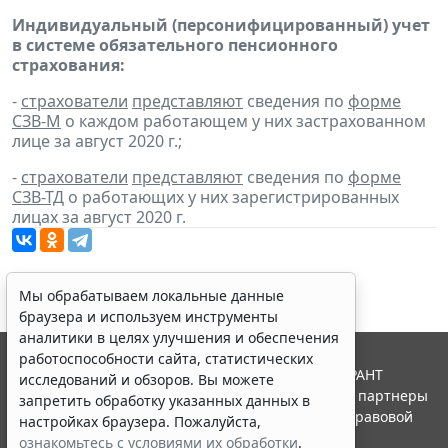
Индивидуальный (персонифицированный) учет
в системе обязательного пенсионного
страхования:
-
страхователи
представляют
сведения по
форме
СЗВ-М
о каждом работающем у них застрахованном
лице за август 2020 г.;
-
страхователи
представляют
сведения по
форме
СЗВ-ТД
о работающих у них зарегистрированных
лицах за август 2020 г.
Мы обрабатываем локальные данные
браузера и используем инструменты
аналитики в целях улучшения и обеспечения
работоспособности сайта, статистических
© ООО "НПП "ГАРАНТ-СЕРВИС", 2026. Система ГАРАНТ
исследований и обзоров. Вы можете
выпускается с 1990 года. Компания "Гарант" и ее партнеры
запретить обработку указанных данных в
являются участниками Российской ассоциации правовой
настройках браузера. Пожалуйста,
информации ГАРАНТ.
ознакомьтесь с условиями их обработки
.