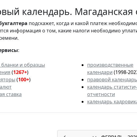
вый календарь. Магаданская о
бухгалтера
подскажет, когда и какой платеж необходи
вится информация о том, какие налоги необходимо уплат
ремени.
ервисы
:
 бланки и образцы
производственные
ения
(
1267+
)
календари
(1998-202
ляторы
(
100+
)
правовой календар
валют
календарь статисти
ая ставка
отчетности
календарь кадровик