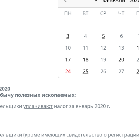
ФЕВРАЛЬ
202
ПН
ВТ
СР
ЧТ
3
4
5
6
10
11
12
13
17
18
19
20
24
25
26
27
2020
обычу полезных ископаемых:
ательщики
уплачивают
налог за январь 2020 г.
тельщики (кроме имеющих свидетельство о регистраци