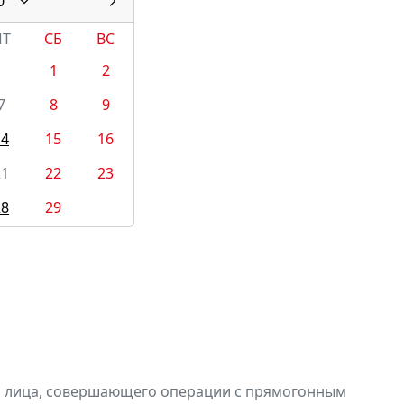
0
ПТ
СБ
ВС
1
2
7
8
9
14
15
16
21
22
23
28
29
и лица, совершающего операции с прямогонным