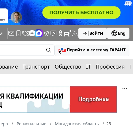
м
Войти
Eng
Перейти в систему ГАРАНТ
ование
Транспорт
Общество
IT
Профессия
П
тера
Региональные
Магаданская область
25