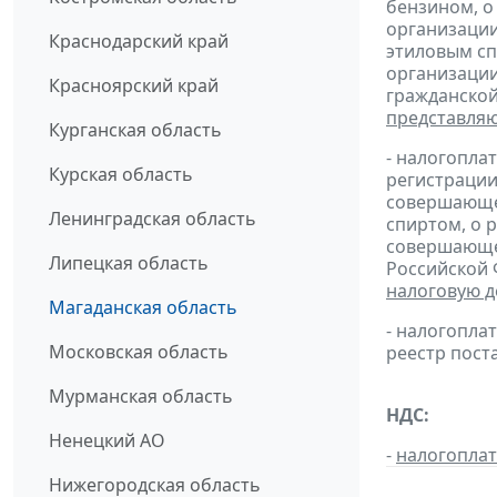
бензином, о
организации
Краснодарский край
этиловым сп
организации
Красноярский край
гражданской
представля
Курганская область
- налогопла
Курская область
регистрации
совершающей
Ленинградская область
спиртом, о 
совершающей
Липецкая область
Российской 
налоговую 
Магаданская область
- налогопл
Московская область
реестр пост
Мурманская область
НДС:
Ненецкий АО
-
налогопла
Нижегородская область