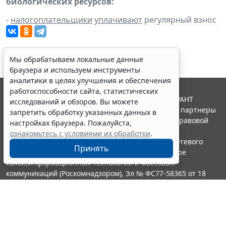
биологических ресурсов:
-
налогоплательщики
уплачивают
регулярный взнос
Мы обрабатываем локальные данные
браузера и используем инструменты
аналитики в целях улучшения и обеспечения
работоспособности сайта, статистических
© ООО "НПП "ГАРАНТ-СЕРВИС", 2026. Система ГАРАНТ
исследований и обзоров. Вы можете
выпускается с 1990 года. Компания "Гарант" и ее партнеры
запретить обработку указанных данных в
являются участниками Российской ассоциации правовой
настройках браузера. Пожалуйста,
информации ГАРАНТ.
ознакомьтесь с условиями их обработки
.
Портал ГАРАНТ.РУ зарегистрирован в качестве сетевого
Принять
издания Федеральной службой по надзору в сфере
связи,информационных технологий и массовых
коммуникаций (Роскомнадзором), Эл № ФС77-58365 от 18
июня 2014 года.
16+
Контакты
8-800-200-88-88