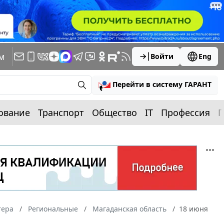
м
Войти
Eng
Перейти в систему ГАРАНТ
ование
Транспорт
Общество
IT
Профессия
П
тера
Региональные
Магаданская область
18 июня