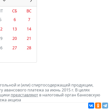
ПТ
СБ
ВС
5
6
7
12
13
14
19
20
21
26
27
28
огольной и (или) спиртосодержащей продукции,
 авансового платежа за июнь 2015 г. В целях
ьщики
представляют
в налоговый орган банковскую
ежа акциза