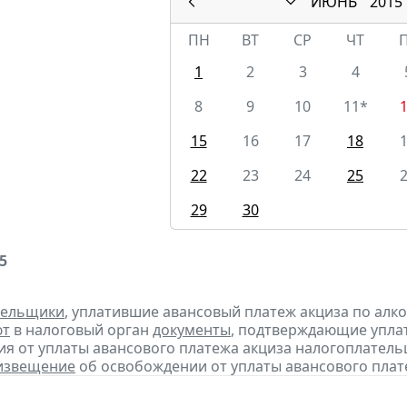
ИЮНЬ
2015
ПН
ВТ
СР
ЧТ
1
2
3
4
8
9
10
11*
15
16
17
18
22
23
24
25
29
30
5
тельщики
, уплатившие авансовый платеж акциза по алк
ют
в налоговый орган
документы
, подтверждающие уплату
я от уплаты авансового платежа акциза налогоплател
извещение
об освобождении от уплаты авансового плат