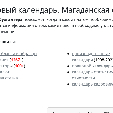
вый календарь. Магаданская о
бухгалтера
подскажет, когда и какой платеж необходи
вится информация о том, какие налоги необходимо уплат
ремени.
ервисы
:
 бланки и образцы
производственные
ения
(
1267+
)
календари
(1998-202
ляторы
(
100+
)
правовой календар
валют
календарь статисти
ая ставка
отчетности
календарь кадровик