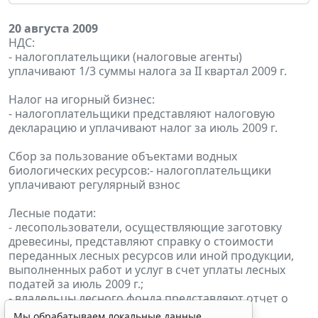
20 августа 2009
НДС:
- налогоплательщики (налоговые агенты)
уплачивают 1/3 суммы налога за II квартал 2009 г.
Налог на игорный бизнес:
- налогоплательщики представляют налоговую
декларацию и уплачивают налог за июль 2009 г.
Сбор за пользование объектами водных
биологических ресурсов:- налогоплательщики
уплачивают регулярный взнос
Лесные подати:
- лесопользователи, осуществляющие заготовку
древесины, представляют справку о стоимости
переданных лесных ресурсов или иной продукции,
выполненных работ и услуг в счет уплаты лесных
податей за июль 2009 г.;
- владельцы лесного фонда представляют отчет о
количестве древесины, разрешенной
Мы обрабатываем локальные данные