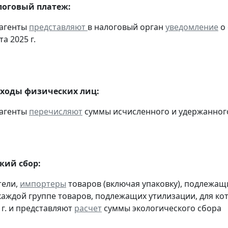
оговый платеж:
 агенты
представляют
в налоговый орган
уведомление
о 
та 2025 г.
оходы физических лиц:
 агенты
перечисляют
суммы исчисленного и удержанного н
кий сбор:
тели,
импортеры
товаров (включая упаковку), подлежащ
 каждой группе товаров, подлежащих утилизации, для к
 г. и представляют
расчет
суммы экологического сбора