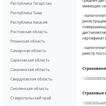
средних дис
Республика Татарстан
имеющих сер
Республика Тыва
- налогопла
регистрации
Республика Хакасия
совершающей
Ростовская область
дистиллятов
сертификат 
Рязанская область
- налогопл
Самарская область
реестр пост
Саратовская область
Страховани
Сахалинская область
-
страховате
Свердловская область
Смоленская область
Страховые 
Ставропольский край
-
плательщи