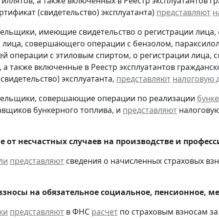
тиллятов, а также включенных в Реестр эксплуатантов 
тификат (свидетельство) эксплуатанта)
представляют
н
тельщики, имеющие свидетельство о регистрации лица
 лица, совершающего операции с бензолом, параксилол
 операции с этиловым спиртом, о регистрации лица, 
, а также включенные в Реестр эксплуатантов граждан
(свидетельство) эксплуатанта,
представляют
налоговую 
ательщики, совершающие операции по реализации
бунке
авщиков бункерного топлива, и
представляют
налоговую 
е от несчастных случаев на производстве и профес
ли
представляют
сведения о начисленных страховых взнос
взносы на обязательное социальное, пенсионное, м
ки
представляют
в ФНС
расчет
по страховым взносам за I