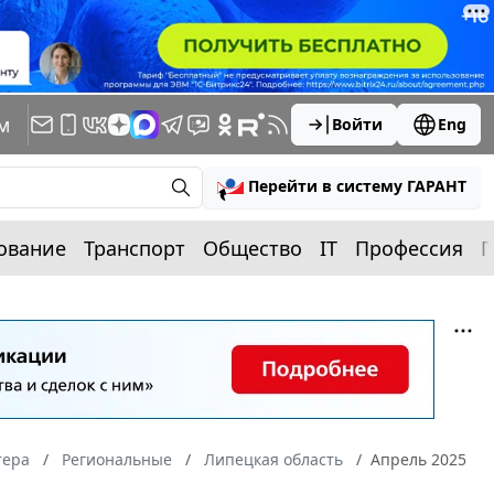
м
Войти
Eng
Перейти в систему ГАРАНТ
ование
Транспорт
Общество
IT
Профессия
П
тера
Региональные
Липецкая область
Апрель 2025