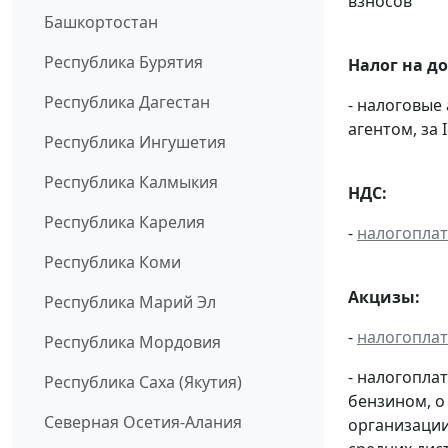
взносов
Башкортостан
Республика Бурятия
Налог на д
Республика Дагестан
- налоговые
агентом, за 
Республика Ингушетия
Республика Калмыкия
НДС:
Республика Карелия
-
налогопла
Республика Коми
Акцизы:
Республика Марий Эл
-
налогопла
Республика Мордовия
- налогопла
Республика Саха (Якутия)
бензином, о
Северная Осетия-Алания
организации