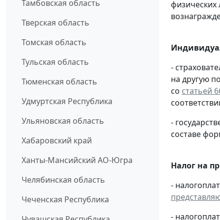
Тамбовская область
физических 
вознагражден
Тверская область
Томская область
Индивидуа
Тульская область
- страховат
на другую п
Тюменская область
со
статьей 6
Удмуртская Республика
соответстви
Ульяновская область
- государс
составе фо
Хабаровский край
Ханты-Мансийский АО-Югра
Налог на п
Челябинская область
- налогопла
представля
Чеченская Республика
- налогопла
Чувашская Республика