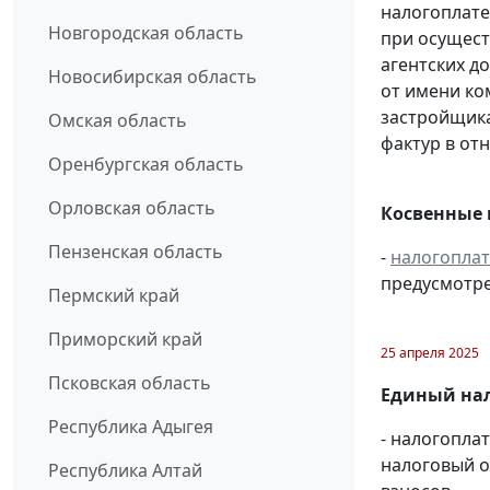
налогоплате
Новгородская область
при осущест
агентских д
Новосибирская область
от имени ко
застройщик
Омская область
фактур в от
Оренбургская область
Орловская область
Косвенные 
Пензенская область
-
налогопла
предусмотре
Пермский край
Приморский край
25 апреля 2025
Псковская область
Единый нал
Республика Адыгея
- налогопла
налоговый 
Республика Алтай