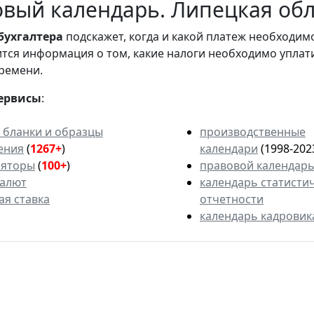
вый календарь. Липецкая обл
бухгалтера
подскажет, когда и какой платеж необходи
вится информация о том, какие налоги необходимо уплат
ремени.
ервисы
:
 бланки и образцы
производственные
ения
(
1267+
)
календари
(1998-202
ляторы
(
100+
)
правовой календар
валют
календарь статисти
ая ставка
отчетности
календарь кадровик