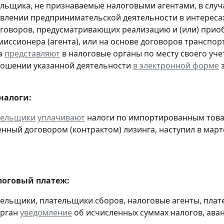
льщика, не признаваемые налоговыми агентами, в случа
влении предпринимательской деятельности в интересах
оговоров, предусматривающих реализацию и (или) приоб
миссионера (агента), или на основе договоров транспо
а
представляют
в налоговые органы по месту своего уче
ношении указанной деятельности
в электронной форме
з
налоги:
тельщики
уплачивают
налоги по импортированным товара
нный договором (контрактом) лизинга, наступил в март
оговый платеж:
тельщики, плательщики сборов, налоговые агенты, пла
орган
уведомление
об исчисленных суммах налогов, аван